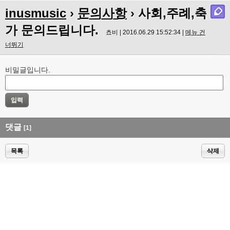
inusmusic
›
문의사항
› 사회,주례,축
가 문의드립니다.
쵸비 | 2016.06.29 15:52:34 |
메뉴 건
너뛰기
비밀글입니다.
댓글
[1]
목록
삭제